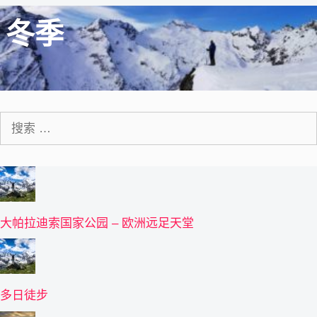
冬季
搜
索：
大帕拉迪索国家公园 – 欧洲远足天堂
多日徒步